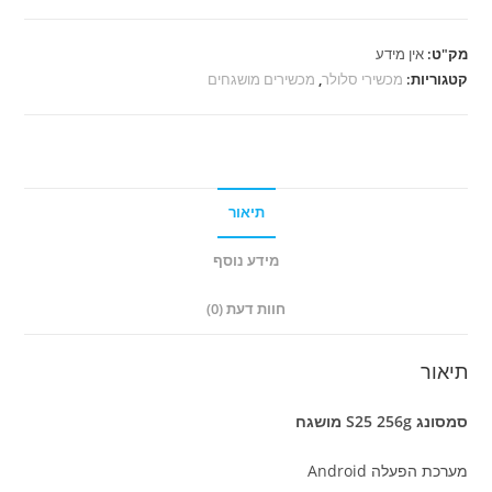
⁦סמסונג
S25
מק"ט:
אין מידע
קטגוריות:
מכשירי סלולר
,
מכשירים מושגחים
מושגח
תיאור
מידע נוסף
חוות דעת (0)
תיאור
סמסונג S25 256g מושגח
מערכת הפעלה Android