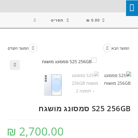
Ski
T
Conten
0.00
₪
תפריט
המוצר הבא
המוצר הקודם
🔍
⁦סמסונג S25 256GB⁩ מושגח
₪
2,700.00