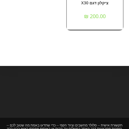
ציקלון דגם X30
₪
200.00
תקשורת אישית -- סלולר מחשבים וציוד הקפי -- כדי שתדעו באמת מה שטוב לכם --
הזמנות מתבצעות דרך האתר במשלוח עד הבית או באיסוף ממחסן ראשי בבני ברק