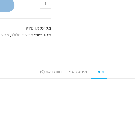
כמות
של
סמסונג
S26
מק"ט:
אין מידע
Plus
קטגוריות:
מכשירי סלולר
,
מכשיר
512GB
מושגח
תיאור
מידע נוסף
חוות דעת (0)