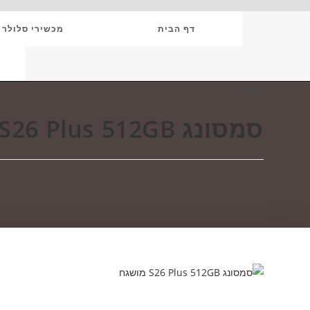
Ski
T
דף הבית
מכשירי סלולר
Conten
נבחר:
סמסונג S26 Plus 512GB…