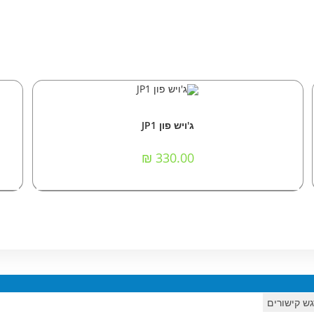
הוספה לסל
מכשירי סלולר
,
מכשירים כשרים/תומכים
ג'ויש פון JP1
₪
330.00
ש קישורים