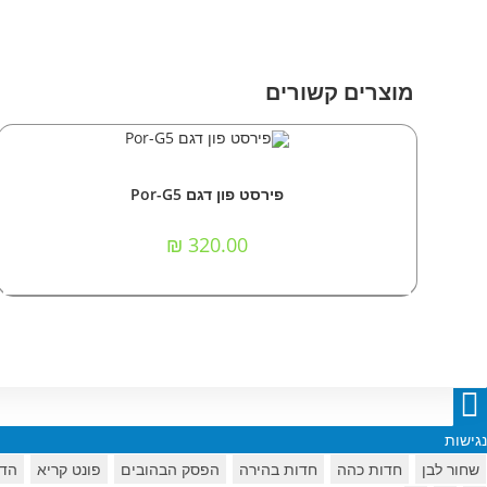
מוצרים קשורים
למוצר
זה
בחר אפשרויות
מכשירי סלולר
,
מכשירים כשרים/תומכים
יש
פירסט פון דגם Por-G5
מספר
סוגים.
ניתן
₪
320.00
לבחור
את
האפשרויות
בעמוד
המוצר
נגישות
שחור לבן
חדות כהה
חדות בהירה
הפסק הבהובים
פונט קריא
הדג