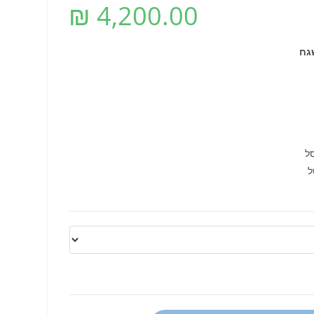
₪
4,200.00