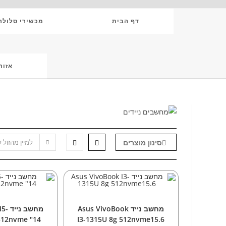
Ski
T
דף הבית
מכשירי סלולר
Conten
אזור
סינון מוצרים
למיין מהזול 
הוספה לסל
הוספה
מחשבים
,
מחשבים ניידים
מחשבים
,
מחש
מחשב נייד Asus VivoBook
מחשב
512nvme "14
I3-1315U 8g 512nvme15.6