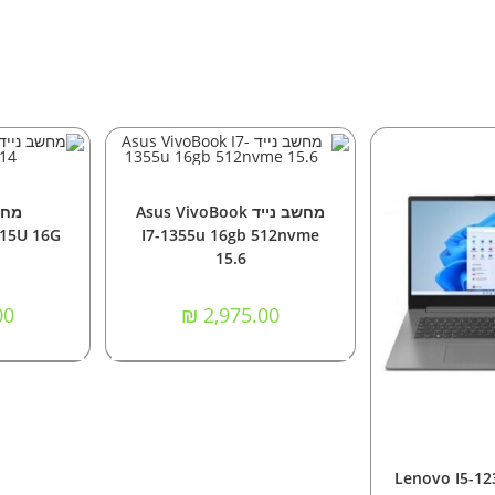
הוספה לסל
ה
מחשבים
,
מחשבים ניידים
מח
מחשב נייד Asus VivoBook
315U 16G
I7-1355u 16gb 512nvme
15.6
00
₪
2,975.00
נוסף
בים ניידים
נייד Lenovo I5-1235u