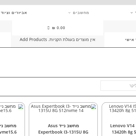
מחשבים
אביזרים וציוד 
₪
0.00
אין מוצרים בעגלת הקניות.
Add Products
 אישי
ליקר
 לסל
הוספה לסל
ה
בים ניידים
מחשבים ניידים
מחשבי
 נייד Lenovo V14 I5-
מחשב נייד Asus
nvme15.6
Expertbook I3-1315U 8G
13420h 8g 