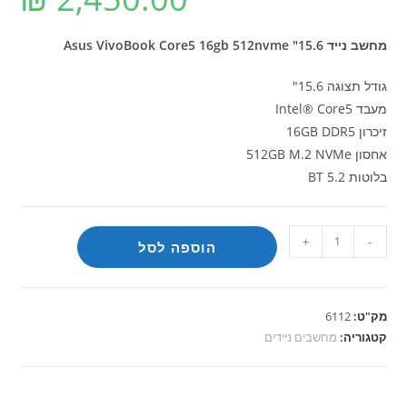
מחשב נייד Asus VivoBook Core5 16gb 512nvme "15.6
גודל תצוגה 15.6"
מעבד Intel® Core5
זיכרון 16GB DDR5
אחסון 512GB M.2 NVMe
בלוטות BT 5.2
כמות
+
-
הוספה לסל
של
מחשב
נייד
מק"ט:
6112
Asus
קטגוריה:
מחשבים ניידים
VivoBook
Core5
16gb