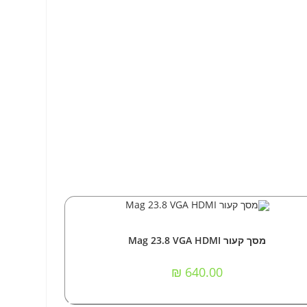
אזל המלאי
מידע נוסף
אביזרים וציוד הקפי
,
מסכי מחשב
מסך קעור Mag 23.8 VGA HDMI
₪
640.00