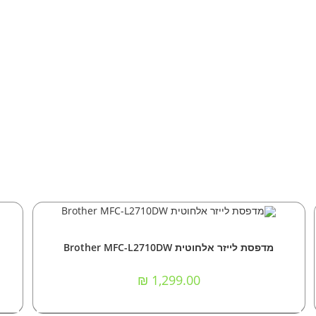
הוספה לסל
אביזרים וציוד הקפי
,
מדפסות
מדפסת ‏לייזר אלחוטית Brother MFC-L2710DW
₪
1,299.00