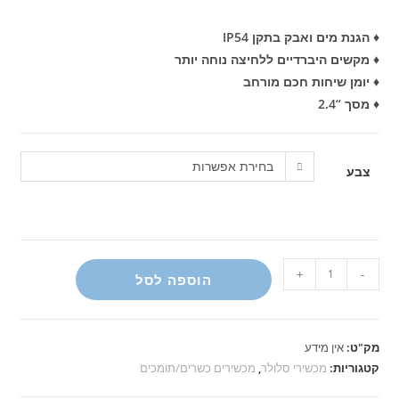
♦ הגנת מים ואבק בתקן IP54
♦ מקשים היברדיים ללחיצה נוחה יותר
♦ יומן שיחות חכם מורחב
♦ מסך “2.4
בחירת אפשרות
צבע
כמות
+
-
הוספה לסל
של
קיוליקס
דגם
מק"ט:
אין מידע
Q8
קטגוריות:
מכשירי סלולר
,
מכשירים כשרים/תומכים