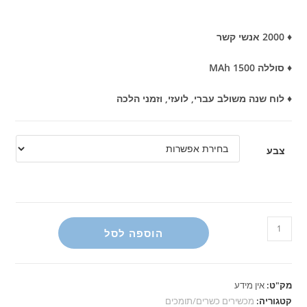
♦ 2000 אנשי קשר
♦ סוללה 1500 MAh
♦ לוח שנה משולב עברי, לועזי, וזמני הלכה
צבע
כמות
הוספה לסל
של
פירסט
פון
מק"ט:
אין מידע
דגם
קטגוריה:
מכשירים כשרים/תומכים