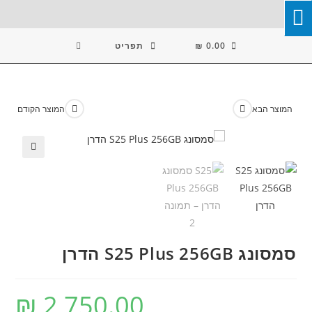
Ski
T
Conten
0.00
₪
תפריט
המוצר הבא
המוצר הקודם
🔍
סמסונג S25 Plus 256GB⁩ הדרן⁩
₪
2,750.00