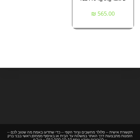
מספר
סוגים.
ניתן
₪
565.00
לבחור
את
האפשרויות
בעמוד
המוצר
תקשורת אישית -- סלולר מחשבים וציוד הקפי -- כדי שתדעו באמת מה שטוב לכם --
הזמנות מתבצעות דרך האתר במשלוח עד הבית או באיסוף ממחסן ראשי בבני ברק
-- לבירורים ומידע נוסף 052-500-10-10 -- ט.ל.ח