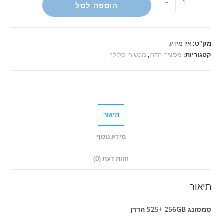
+
-
הוספה לסל
של
סמסונג
S25
מק"ט:
אין מידע
Plus
קטגוריות:
מכשירי הדרן
,
מכשירי סלולר
הדרן⁩
תיאור
מידע נוסף
חוות דעת (0)
תיאור
סמסונג S25+ 256GB⁩ הדרן