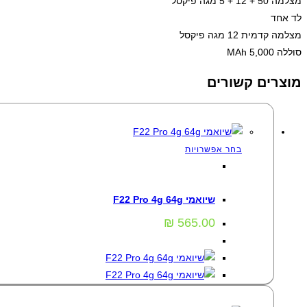
מצלמה 50 + 12 + 5 מגה פיקסל
לד אחד
מצלמה קדמית 12 מגה פיקסל
סוללה 5,000 MAh
מוצרים קשורים
למוצר
בחר אפשרויות
זה
מכשירי סלולר
,
מכשירים מושגחים
יש
שיואמי F22 Pro 4g 64g
מספר
סוגים.
₪
565.00
ניתן
לבחור
את
האפשרויות
בעמוד