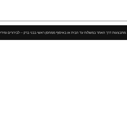
ך האתר במשלוח עד הבית או באיסוף ממחסן ראשי בבני ברק -- לבירורים ומידע נוסף 052-500-10-10 --