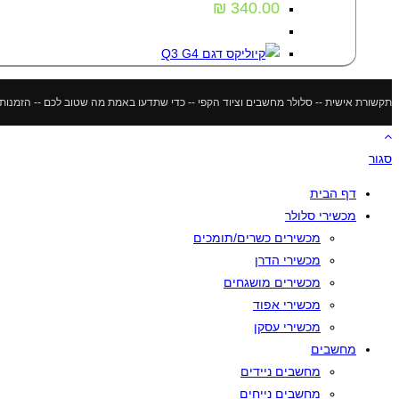
סוגים.
₪
340.00
ניתן
לבחור
את
האפשרויות
תקשורת אישית -- סלולר מחשבים וציוד הקפי -- כדי שתדעו באמת מה שטוב לכם -- הזמנות מתבצעות דר
בעמוד
המוצר
סגור
דף הבית
מכשירי סלולר
מכשירים כשרים/תומכים
מכשירי הדרן
מכשירים מושגחים
מכשירי אפוד
מכשירי עסקן
מחשבים
מחשבים ניידים
מחשבים נייחים