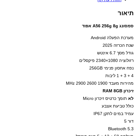
אפוד
תיאור
סמסונג A56 256g 8g אפוד
מערכת הפעלה Android
שנת הכרזה 2025
גודל מסך 6.7 אינטש
רזולוציה 1080×2340 פיקסלים
נפח אחסון פנימי 256GB
4 + 3 + 1 ליבות
מהירות מעבד 1900 2600 2900 MHz
זיכרון RAM 8GB
לא
תומך כרטיס זיכרון Micro
כולל טביעת אצבע
עמיד במים לתקן IP67
דור 5
Bluetooth 5.3