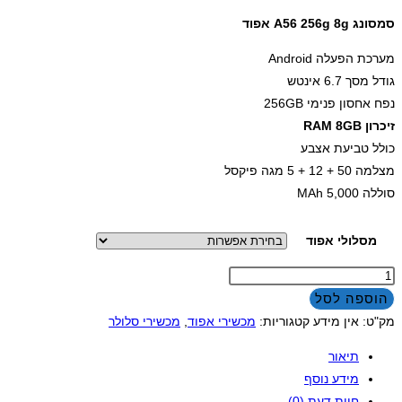
סמסונג A56 256g 8g אפוד
מערכת הפעלה Android
גודל מסך 6.7 אינטש
נפח אחסון פנימי 256GB
זיכרון RAM 8GB
כולל טביעת אצבע
מצלמה 50 + 12 + 5 מגה פיקסל
סוללה 5,000 MAh
מסלולי אפוד
כמות
של
הוספה לסל
סמסונג
מק"ט:
אין מידע
קטגוריות:
מכשירי אפוד
,
מכשירי סלולר
A56
תיאור
256g
מידע נוסף
8g
חוות דעת (0)