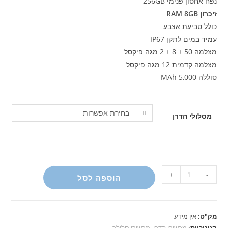
נפח אחסון פנימי 256GB
זיכרון RAM 8GB
כולל טביעת אצבע
עמיד במים לתקן IP67
מצלמה 50 + 8 + 2 מגה פיקסל
מצלמה קדמית 12 מגה פיקסל
סוללה 5,000 MAh
בחירת אפשרות
מסלולי הדרן
כמות
+
-
הוספה לסל
של
סמסונג
A26
מק"ט:
אין מידע
256g
קטגוריות:
מכשירי הדרן
,
מכשירי סלולר