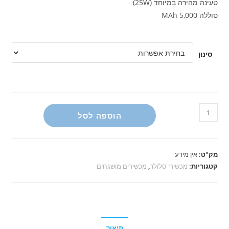
טעינה מהירה במיוחד (25W)
סוללה 5,000 MAh
סינון
כמות
הוספה לסל
של
סמסונג
A16
מק"ט:
אין מידע
256g
קטגוריות:
מכשירי סלולר
,
מכשירים מושגחים
מושגח
תיאור