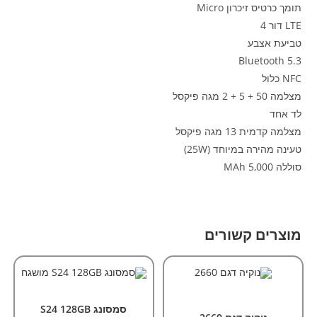
תומך כרטיס זיכרון Micro
LTE דור 4
טביעת אצבע
Bluetooth 5.3
NFC כלול
מצלמה 50 + 5 + 2 מגה פיקסל
לד אחד
מצלמה קדמית 13 מגה פיקסל
טעינה מהירה במיוחד (25W)
סוללה 5,000 MAh
מוצרים קשורים
למוצר
אזל המלאי
זה
הוספה לסל
בחר אפשרויות
מכשירי סלולר
,
מכשירים
מכשירי סלולר
,
מכשירים מושגחים
יש
כשרים/תומכים
מספר