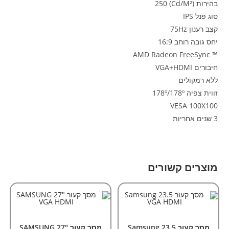
בהירות (cd/m²) 250
סוג פנל IPS
קצב רענון 75Hz
יחס גובה רוחב 16:9
™ AMD Radeon FreeSync
חיבורים VGA+HDMI
ללא רמקולים
זווית צפיה 178º/178º
VESA 100X100
3 שנים אחריות
מוצרים קשורים
הוספה לסל
הוספה לסל
אביזרים וציוד הקפי
,
מסכי מחשב
אביזרים וציוד הקפי
,
מסכי מחשב
מסך קעור 23.5 Samsung
מסך קעור SAMSUNG 27"