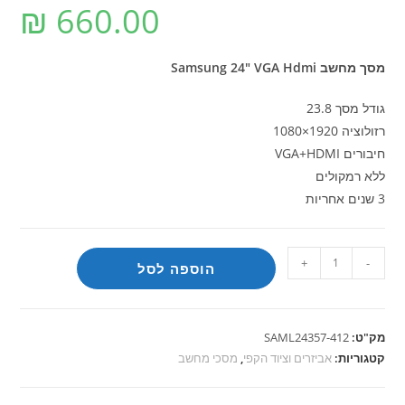
₪
660.00
מסך מחשב Samsung 24" VGA Hdmi
גודל מסך 23.8
רזולוציה 1920×1080
חיבורים VGA+HDMI
ללא רמקולים
3 שנים אחריות
כמות
+
-
הוספה לסל
של
מסך
מחשב
מק"ט:
SAML24357-412
Samsung
קטגוריות:
אביזרים וציוד הקפי
,
מסכי מחשב
24"
VGA