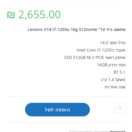
₪
2,655.00
מחשב נייד Lenovo V14 I7-1255u 16g 512nvme "14
גודל מסך 14.0
מעבד Intel Core I7-1255U
אחסון ראשי SSD 512GB M.2 PCIE
נפח זיכרון 16GB
BT 5.1
משקל 1.4 ק"ג
שנה אחריות
כמות
הוספה לסל
של
מחשב
נייד
קטגוריות:
מחשבים
,
מחשבים ניידים