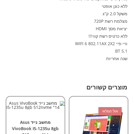
ללא כונן אופטי
משקל 2.0 ק"ג
מצלמת רשת 720P
יציאת מסך HDMI
ללא כרטיס רשת קווי!!!
וויי-פיי WIFI 6 802.11AX 2X2
BT 5.1
שנה אחריות
מוצרים קשורים
אזל המלאי
הוספה לסל
מחשבים
,
מחשבים ניידים
מחשב נייד Asus
VivoBook I5-1235u 8gb