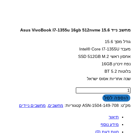
מחשב נייד Asus VivoBook I7-1355u 16gb 512nvme 15.6
גודל מסך 15.6
מעבד Intel® Core I7-1355U
אחסון ראשי SSD 512GB M.2
נפח זיכרון 16GB
בלוטות BT 5.2
שנה אחריות אסוס ישראל
כמות
של
הוספה לסל
מחשב
מק"ט:
ASN-1504-149-708
קטגוריות:
מחשבים
,
מחשבים ניידים
נייד
תיאור
Asus
מידע נוסף
VivoBook
חוות דעת (0)