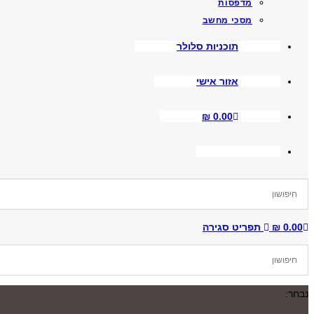
מדפסות
מסכי מחשב
תוכניות סלולר
אזור אישי
₪
0.00
Toggle
Website
Search
0.00
₪
תפריט
סגירה
נבחר: