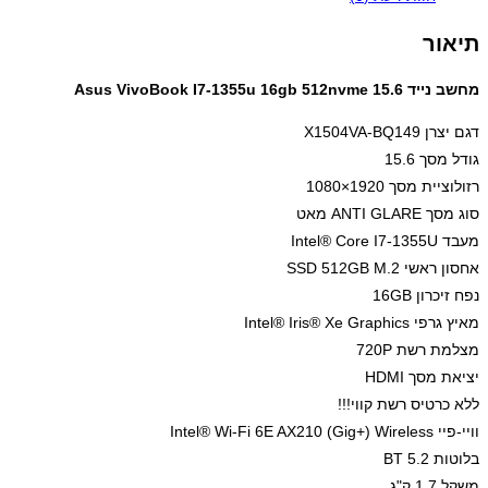
I7-
1355u
תיאור
16gb
512nvme
מחשב נייד Asus VivoBook I7-1355u 16gb 512nvme 15.6
15.6
דגם יצרן X1504VA-BQ149
גודל מסך 15.6
רזולוציית מסך 1920×1080
סוג מסך ANTI GLARE מאט
מעבד Intel® Core I7-1355U
אחסון ראשי SSD 512GB M.2
נפח זיכרון 16GB
מאיץ גרפי Intel® Iris® Xe Graphics
מצלמת רשת 720P
יציאת מסך HDMI
ללא כרטיס רשת קווי!!!
וויי-פיי Intel® Wi-Fi 6E AX210 (Gig+) Wireless
בלוטות BT 5.2
משקל 1.7 ק"ג