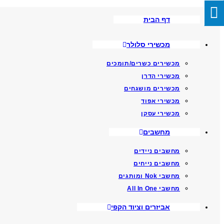
Skip
דף הבית
To
Content
מכשירי סלולר
מכשירים כשרים/תומכים
מכשירי הדרן
מכשירים מושגחים
מכשירי אפוד
מכשירי עסקן
מחשבים
מחשבים ניידים
מחשבים נייחים
מחשבי Nok ומותגים
מחשבי All In One
אביזרים וציוד הקפי