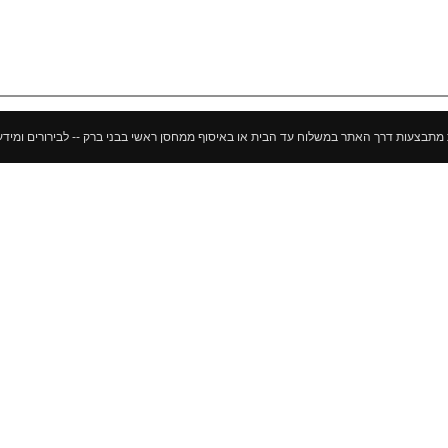
ך האתר במשלוח עד הבית או באיסוף ממחסן ראשי בבני ברק -- לבירורים ומידע נוסף 052-500-10-10 --