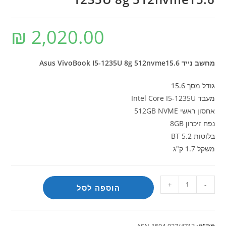
₪
2,020.00
מחשב נייד Asus VivoBook I5-1235U 8g 512nvme15.6
גודל מסך 15.6
מעבד Intel Core I5-1235U
אחסון ראשי 512GB NVME
נפח זיכרון 8GB
בלוטות BT 5.2
משקל 1.7 ק"ג
כמות
+
-
הוספה לסל
של
מחשב
נייד
מק"ט:
ASN-1504-027/4713