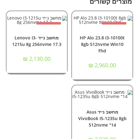
מוצרים קשורים
אזל המלאי
אזל המלאי
מידע נוסף
מידע נוסף
מחשבי All In One
,
מחשבים
מחשבים
,
מחשבים ניידים
HP Alo 23.8 I3-10100t
מחשב נייד Lenovo I3-
1215u 8g 256nvme 17.3
8gb 512nvme Win10
Fhd
₪
2,130.00
₪
2,960.00
הוספה לסל
מחשבים
,
מחשבים ניידים
מחשב נייד Asus
VivoBook I5-1235u 8gb
512nvme "14