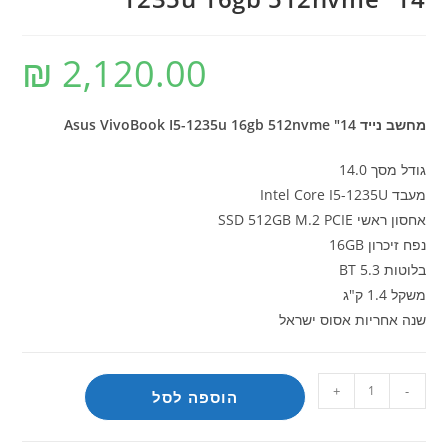
₪
2,120.00
מחשב נייד Asus VivoBook I5-1235u 16gb 512nvme "14
גודל מסך 14.0
מעבד Intel Core I5-1235U
אחסון ראשי SSD 512GB M.2 PCIE
נפח זיכרון 16GB
בלוטות BT 5.3
משקל 1.4 ק"ג
שנה אחריות אסוס ישראל
כמות
+
-
הוספה לסל
של
מחשב