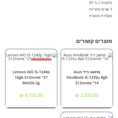
בלוטות BT 5.2
3 שנים אחריות
מקלדת מוארת
מוצרים קשורים
אזל המלאי
הוספה לסל
מידע נוסף
מחשבים
,
מחשבים ניידים
מחשבי All In One
,
מחשבים
מחשב נייד Asus
Lenovo AIO I5-1240p
16gb 512nvme "27
VivoBook I5-1235u 8gb
Mx550-2g
512nvme "14
₪
4,155.00
₪
2,020.00