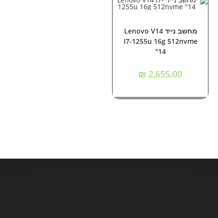
הוספה לסל
מחשבים
,
מחשבים ניידים
מחשב נייד Lenovo V14
I7-1255u 16g 512nvme
"14
₪
2,655.00