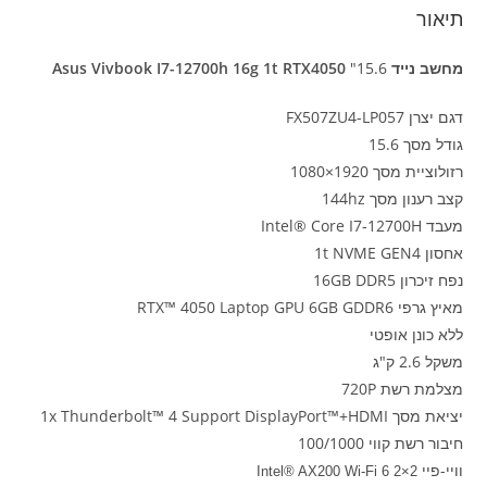
תיאור
מחשב נייד Asus Vivbook I7-12700h 16g 1t RTX4050
"15.6
דגם יצרן FX507ZU4-LP057
גודל מסך 15.6
רזולוציית מסך 1920×1080
קצב רענון מסך 144hz
מעבד Intel® Core I7-12700H
אחסון 1t NVME GEN4
נפח זיכרון 16GB DDR5
מאיץ גרפי RTX™ 4050 Laptop GPU 6GB GDDR6
ללא כונן אופטי
משקל 2.6 ק"ג
מצלמת רשת 720P
יציאת מסך 1x Thunderbolt™ 4 Support DisplayPort™+HDMI
חיבור רשת קווי 100/1000
וויי-פיי
Intel® AX200 Wi-Fi 6 2×2