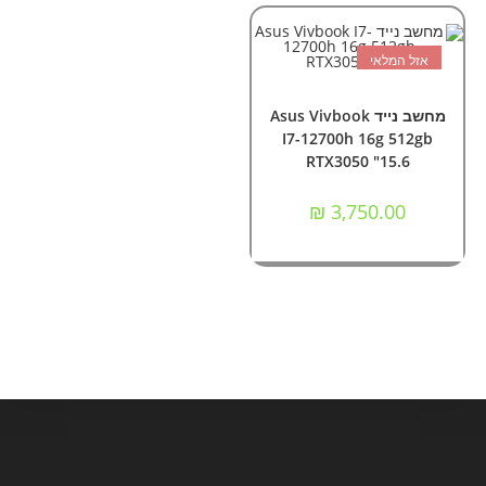
אזל המלאי
מידע נוסף
מחשבים
,
מחשבים ניידים
מחשב נייד Asus Vivbook
I7-12700h 16g 512gb
RTX3050 "15.6
₪
3,750.00