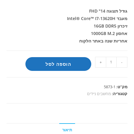
גודל תצוגה 14" FHD
מעבד Intel® Core™ I7-13620H
זיכרון 16GB DDR5
אחסון 1000GB M.2
אחריות שנה באתר הלקוח
כמות
+
-
הוספה לסל
של
מחשב
נייד
מק"ט:
5873-1
Asus
קטגוריה:
מחשבים ניידים
Expertbook
I7-
13620H
16G
1000G
תיאור