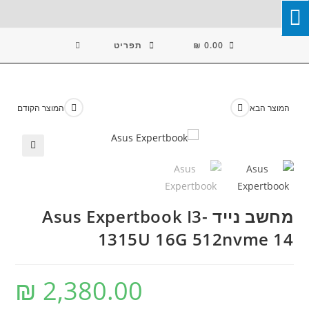
Ski
T
Conten
0.00
₪
תפריט
המוצר הבא
המוצר הקודם
🔍
מחשב נייד Asus Expertbook I3-
1315U 16G 512nvme 14
₪
2,380.00