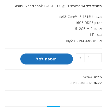
מחשב נייד Asus Expertbook I3-1315U 16g 512nvme 14
מעבד Intel® Core™ I3-1315U
זיכרון 16GB DDR5
אחסון 512GB M.2
מסך "14
אחריות שנה באתר הלקוח
כמות
+
-
הוספה לסל
של
מחשב
נייד
מק"ט:
5979-2
Asus
קטגוריה:
מחשבים ניידים
Expertbook
I3-
1315U
16G