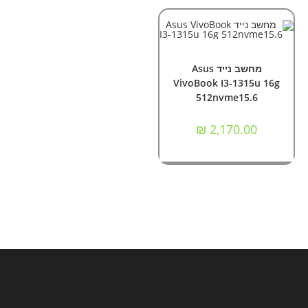
הוספה לסל
מחשבים
,
מחשבים ניידים
מחשב נייד Asus
VivoBook I3-1315u 16g
512nvme15.6
₪
2,170.00