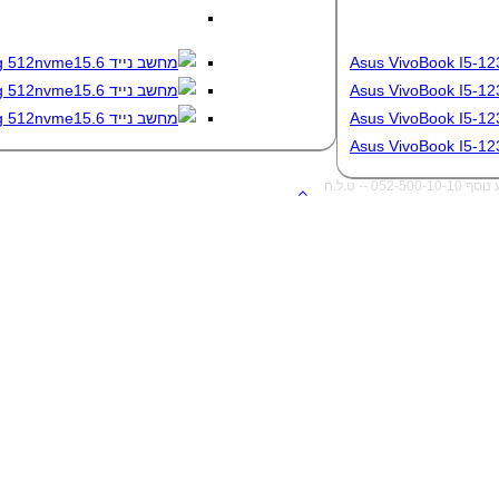
 ט.ל.ח