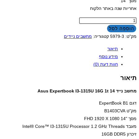
מסך "14
אחריות שנה באתר הלקוח
כמות
של
הוספה לסל
מחשב
מק"ט:
5979-3
קטגוריה:
מחשבים ניידים
נייד
תיאור
Asus
מידע נוסף
Expertbook
חוות דעת (0)
I3-
1315U
תיאור
16G
1t
מחשב נייד Asus Expertbook I3-1315U 16G 1t 14
14
דגם ExpertBook B1
מק"ט B1403CVA
מסך "14 FHD 1920 X 1080
מעבד Intel® Core™ I3-1315U Processor 1.2 GHz Threads
זיכרון 16GB DDR5