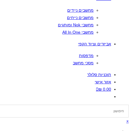
מחשבים ניידים
מחשבים נייחים
מחשבי Nok ומותגים
מחשבי All In One
אביזרים וציוד הקפי
מדפסות
מסכי מחשב
תוכניות סלולר
אזור אישי
₪
0.00
Toggle
Website
Search
×