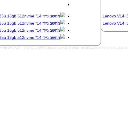
ך האתר במשלוח עד הבית או באיסוף ממחסן ראשי בבני ברק -- לבירורים ומידע נוסף 052-500-10-10 --