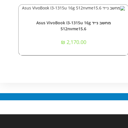
הוספה לסל
מחשבים
,
מחשבים ניידים
מחשב נייד Asus VivoBook I3-1315u 16g
512nvme15.6
₪
2,170.00