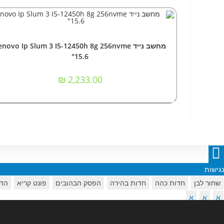
הוספה לסל
מחשבים
,
מחשבים ניידים
מחשב נייד novo Ip Slum 3 I5-12450h 8g 256nvme
"15.6
₪
2,233.00
נגישות
שחור לבן
חדות כהה
חדות בהירה
הפסק הבהובים
פונט קריא
הדג
א
א
א
הפסק נגישות
הצהרת נגישות