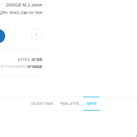
אחסון 2000GB M.2
אחריות שנה באתר הלקו
כמות
של
מחשב
נייד
מק"ט:
6115-5
Asus
קטגוריה:
מחשבים ניידים
Expertbook
Core7-
240H
32G
2t
תיאור
מידע נוסף
חוות דעת (0)
15.6