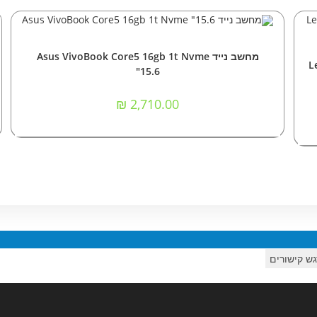
הוספה לסל
מחשבים ניידים
מחשב נייד Asus VivoBook Core5 16gb 1t Nvme
Le
"15.6
₪
2,710.00
ש קישורים