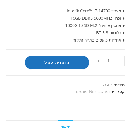
♦ מעבד Intel® Core™ I7-14700
♦ זכרון 16GB DDR5 5600MHZ
♦ אחסון 1000GB SSD M.2 Nvme
♦ בלוטוס BT 5.3
♦ אחריות 3 שנים באתר הלקוח
כמות
+
-
הוספה לסל
של
מחשב
מותג
מק"ט:
5961-1
Lenovo
קטגוריה:
מחשבי Nok ומותגים
I7-
14700
16g
1t
תיאור