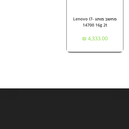
הוספה לסל
מחשבי Nok ומותגים
מחשב מותג Lenovo I7-
14700 16g 2t
₪
4,333.00