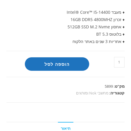
♦ מעבד Intel® Core™ I5-14400
♦ זכרון 16GB DDR5 4800MHZ
♦ אחסון 512GB SSD M.2 Nvme
♦ בלוטוס BT 5.3
♦ אחריות 3 שנים באתר הלקוח
כמות
הוספה לסל
של
מחשב
מותג
מק"ט:
5899
Lenovo
קטגוריה:
מחשבי Nok ומותגים
I5-
14400
16g
512g
תיאור