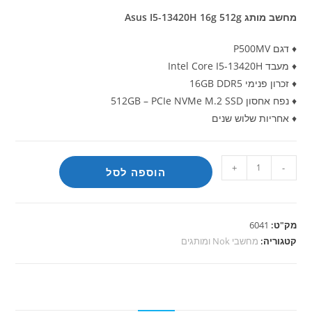
מחשב מותג Asus I5-13420H 16g 512g
♦ דגם P500MV
♦ מעבד Intel Core I5-13420H
♦ זכרון פנימי 16GB DDR5
♦ נפח אחסון 512GB – PCIe NVMe M.2 SSD
♦ אחריות שלוש שנים
כמות
+
-
הוספה לסל
של
מחשב
מותג
מק"ט:
6041
Asus
קטגוריה:
מחשבי Nok ומותגים
I5-
13420H
16g
512g