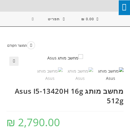
Ski
T
Conten
0.00
₪
תפריט
המוצר הקודם
🔍
מחשב מותג Asus I5-13420H 16g
512g
₪
2,790.00