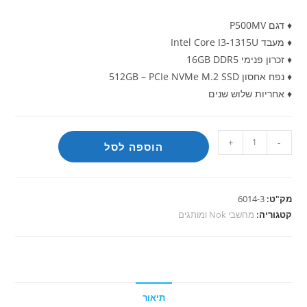
♦ דגם P500MV
♦ מעבד Intel Core I3-1315U
♦ זכרון פנימי 16GB DDR5
♦ נפח אחסון 512GB – PCIe NVMe M.2 SSD
♦ אחריות שלוש שנים
כמות
+
-
הוספה לסל
של
מחשב
מותג
מק"ט:
6014-3
Asus
קטגוריה:
מחשבי Nok ומותגים
I3-
1315U
16g
512g
תיאור