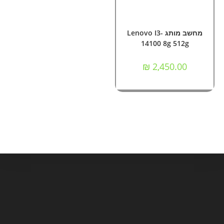
הוספה לסל
מחשבי Nok ומותגים
מחשב מותג Lenovo I3-
14100 8g 512g
₪
2,450.00