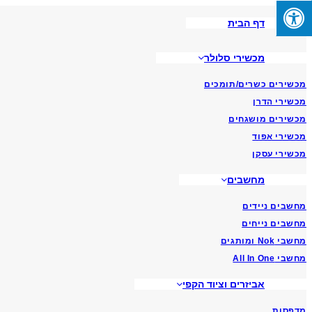
Skip
דף הבית
To
Content
מכשירי סלולר
מכשירים כשרים/תומכים
מכשירי הדרן
מכשירים מושגחים
מכשירי אפוד
מכשירי עסקן
מחשבים
מחשבים ניידים
מחשבים נייחים
מחשבי Nok ומותגים
מחשבי All In One
אביזרים וציוד הקפי
מדפסות