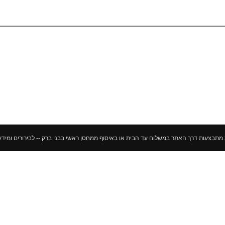
ך האתר במשלוח עד הבית או באיסוף ממחסן ראשי בבני ברק -- לבירורים ומידע נוסף 052-500-10-10 --