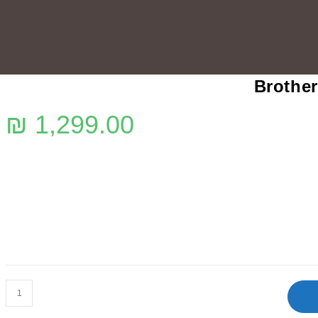
₪
1,299.00
כמות
של