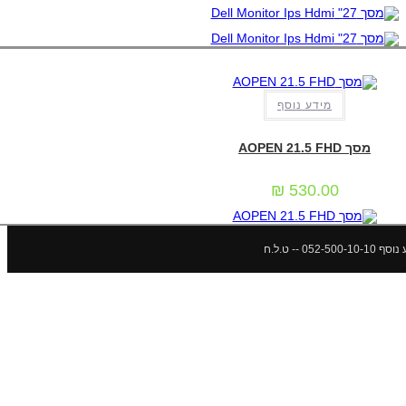
מידע נוסף
אביזרים וציוד הקפי
,
מסכי מחשב
מסך AOPEN 21.5 FHD
₪
530.00
 ט.ל.ח