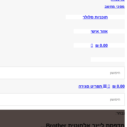
מסכי מחשב
תוכניות סלולר
אזור אישי
₪
0.00
Toggle
Website
0.00
₪
תפריט
סגירה
Search
נבחר:
מדפסת ‏לייזר אלחוטית Brother…