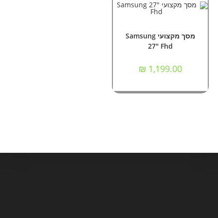
הוספה לסל
אביזרים וציוד הקפי
,
מסכי מחשב
מסך מקצועי Samsung
27" Fhd
₪
1,199.00