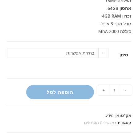
מצלמה 16MP
אחסון 64GB
זכרון 4GB RAM
גודל מסך 3 אינצ'
סוללה 2000 MhA
בחירת אפשרות
סינון
כמות
+
-
הוספה לסל
של
יוניהרץ
ג'לי
מק"ט:
אין מידע
Jelly
קטגוריה:
מכשירים מושגחים
2E
מושגח