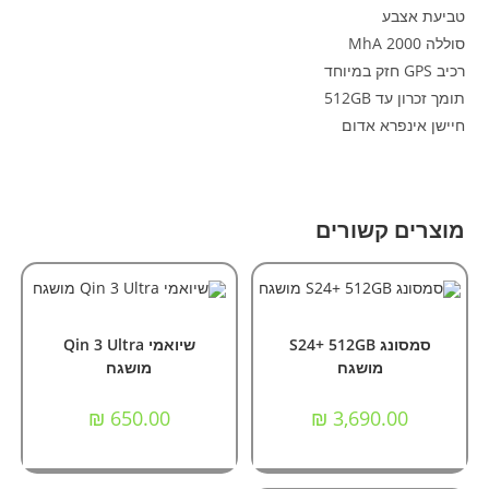
טביעת אצבע
סוללה 2000 MhA
רכיב GPS חזק במיוחד
תומך זכרון עד 512GB
חיישן אינפרא אדום
מוצרים קשורים
למוצר
למוצר
זה
זה
בחר אפשרויות
בחר אפשרויות
מכשירי סלולר
,
מכשירים מושגחים
מכשירי סלולר
,
מכשירים מושגחים
יש
יש
שיואמי Qin 3 Ultra
מספר
מספר
סוגים.
סוגים.
מושגח⁩⁩
מושגח
ניתן
ניתן
לבחור
לבחור
את
את
₪
650.00
₪
3,690.00
האפשרויות
האפשרויות
בעמוד
בעמוד
המוצר
המוצר