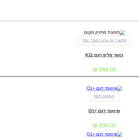
מכשיר זה אינו נמכר יותר
מכשירי סלולר
כושר פליפ דגם K11
₪
269.00
הוספה לסל
 סלולר
,
מכשירים כשרים/תומכים
,
מכשירים מושגחים
שיואמי דגם +q1
₪
330.00