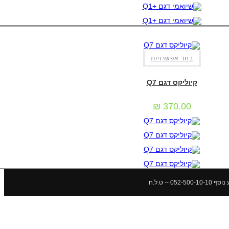
למוצר
בחר אפשרויות
זה
יש
מכשירי סלולר
,
מכשירים כשרים/תומכים
מספר
סוגים.
קיוליקס דגם Q7
ניתן
לבחור
את
₪
370.00
האפשרויות
בעמוד
המוצר
 ט.ל.ח