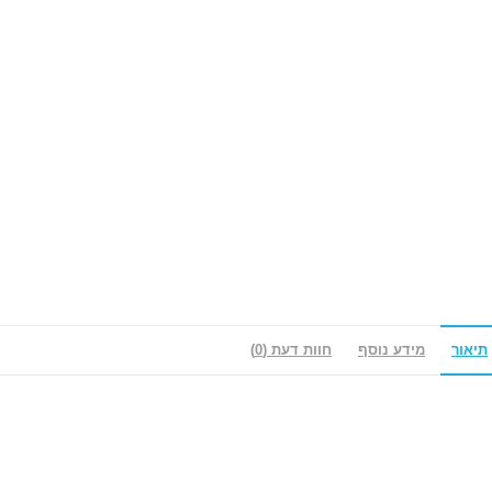
תיאור
מידע נוסף
חוות דעת (0)