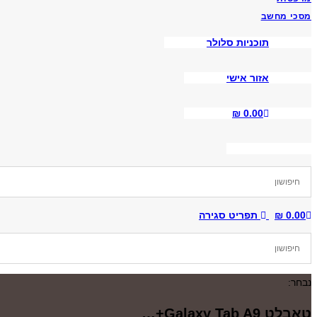
מסכי מחשב
תוכניות סלולר
אזור אישי
₪
0.00
Toggle
Website
0.00
₪
תפריט
סגירה
Search
נבחר:
טאבלט Galaxy Tab A9+…