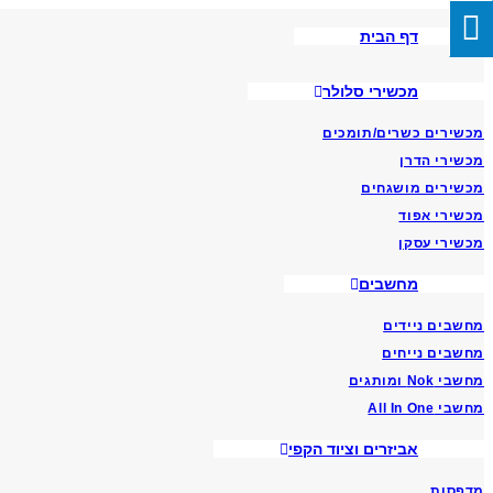
Skip
דף הבית
To
Content
מכשירי סלולר
מכשירים כשרים/תומכים
מכשירי הדרן
מכשירים מושגחים
מכשירי אפוד
מכשירי עסקן
מחשבים
מחשבים ניידים
מחשבים נייחים
מחשבי Nok ומותגים
מחשבי All In One
אביזרים וציוד הקפי
מדפסות