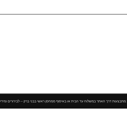
ך האתר במשלוח עד הבית או באיסוף ממחסן ראשי בבני ברק -- לבירורים ומידע נוסף 052-500-10-10 --