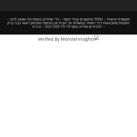
תקשורת אישית -- סלולר מחשבים וציוד הקפי -- כדי שתדעו באמת מה שטוב לכם --
הזמנות מתבצעות דרך האתר במשלוח עד הבית או באיסוף ממחסן ראשי בבני ברק
-- לבירורים ומידע נוסף 052-500-10-10 -- ט.ל.ח